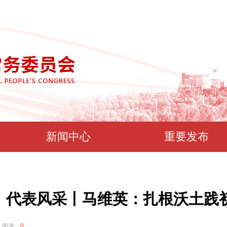
新闻中心
重要发布
代表风采丨马维英：扎根沃土践
阅读：
0