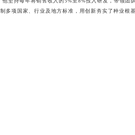
他坚持每年将销售收入的5%至8%投入研发，带领团
编制多项国家、行业及地方标准，用创新夯实了种业根
业发展与民生改善同频共振，他设立百万元创新人才基金
400余万元助力疫情防控与脱贫攻坚；组建高水平院士
展、惠民生。”贾峻用二十余年的坚守诠释了一名人大代
【打印此页】
【关闭窗口】