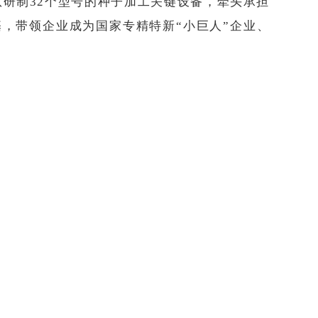
队研制32个型号的种子加工关键设备，牵头承担
基，带领企业成为国家专精特新“小巨人”企业、
、职工子女教育资金，投入300多万元帮扶困
专家团队培育行业人才。
表的初心与本色，为种业振兴、地方发展和民生