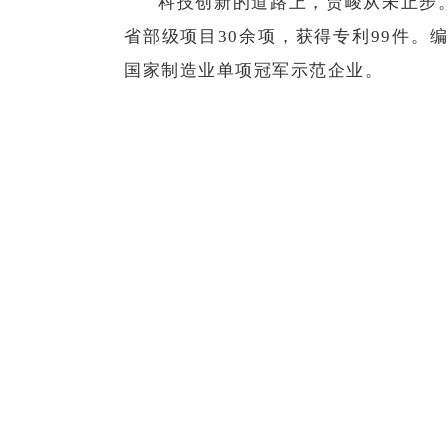
科技创新的道路上，贾峻从未止步。
省部级项目30余项，获得专利99件。
国家制造业单项冠军示范企业。
代表履职，重在实干。贾峻坚持企
难员工，新增就业岗位200多个；捐赠
“人民选我当代表，我当代表谋发
改善书写了精彩答卷。